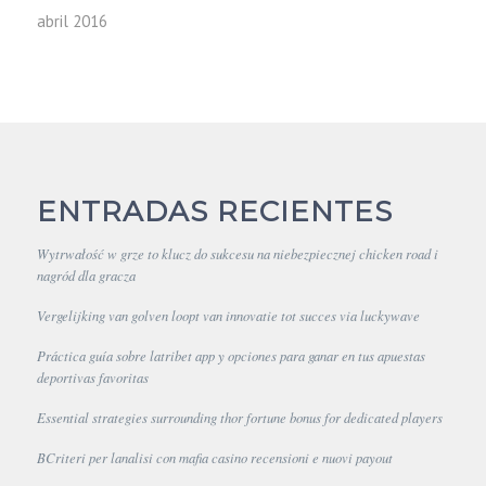
abril 2016
ENTRADAS RECIENTES
Wytrwałość w grze to klucz do sukcesu na niebezpiecznej chicken road i
nagród dla gracza
Vergelijking van golven loopt van innovatie tot succes via luckywave
Práctica guía sobre latribet app y opciones para ganar en tus apuestas
deportivas favoritas
Essential strategies surrounding thor fortune bonus for dedicated players
BCriteri per lanalisi con mafia casino recensioni e nuovi payout