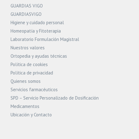
GUARDIAS VIGO
GUARDIASVIGO
Higiene y cuidado personal
Homeopatía y Fitoterapia
Laboratorio Formulación Magistral
Nuestros valores
Ortopedia y ayudas técnicas
Política de cookies
Política de privacidad
Quienes somos
Servicios farmacéuticos
SPD – Servicio Personalizado de Dosificación
Medicamentos
Ubicación y Contacto