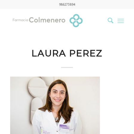
986273894
LAURA PEREZ